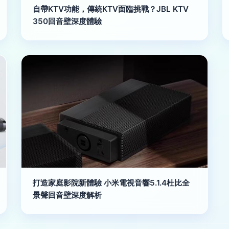
自帶KTV功能，傳統KTV面臨挑戰？JBL KTV
350回音壁深度體驗
打造家庭影院新體驗 小米電視音響5.1.4杜比全
景聲回音壁深度解析