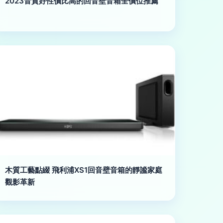
2023音質好性價比高的回音壁音箱全價位推薦
木質工藝點綴 飛利浦XS1回音壁音箱的靜謐家庭
觀影革新