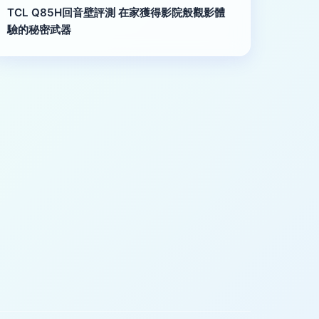
TCL Q85H回音壁評測 在家獲得影院般觀影體
驗的秘密武器