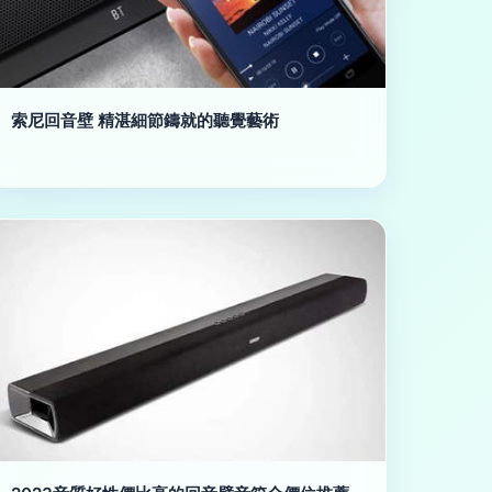
索尼回音壁 精湛細節鑄就的聽覺藝術