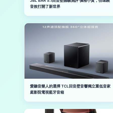
JBL BAR 5.1回音壁體驗測評 價格小貴，但環繞
音效打開了新世界
愛聽音樂人的選擇 TCL回音壁音響獨立重低音家
庭影院電視藍牙音箱