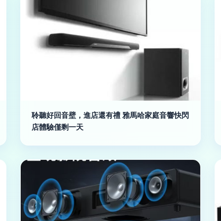
聆聽好回音壁，進店還有禮 雅馬哈家庭音響快閃
店體驗僅剩一天