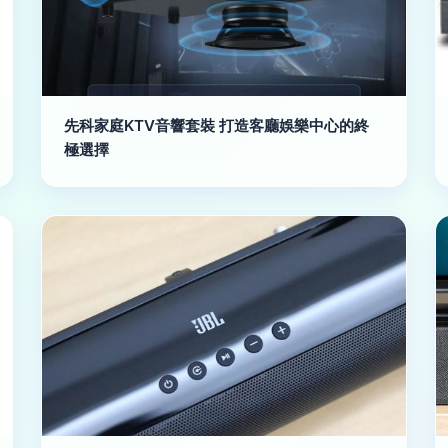
先科家庭KTV音響套裝 打造客廳娛樂中心的終
極選擇